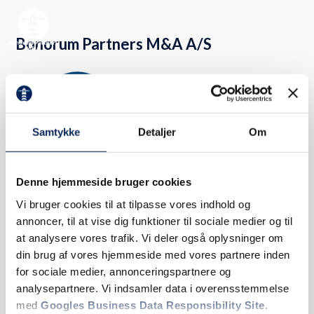
Spring til hovedindhold
Spring til sidefod
Bonorum Partners M&A A/S
Samtykke
Detaljer
Om
Denne hjemmeside bruger cookies
Vores lokationer
Vi bruger cookies til at tilpasse vores indhold og
annoncer, til at vise dig funktioner til sociale medier og til
Vesterballevej 5, 7000 Fredericia
at analysere vores trafik. Vi deler også oplysninger om
din brug af vores hjemmeside med vores partnere inden
Spotorno Allé 4, 2. 2630 Taastrup
for sociale medier, annonceringspartnere og
Kalkværksvej 5, 8000 Aarhus C
analysepartnere. Vi indsamler data i overensstemmelse
med
Googles Business Data Responsibility Site
.
CVR: 39051389